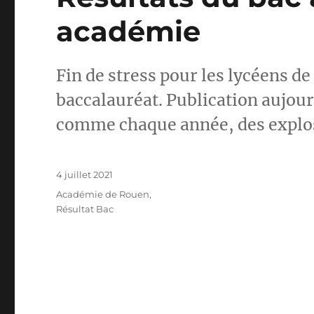
académie
Fin de stress pour les lycéens d
baccalauréat. Publication aujour
comme chaque année, des explosi
Publié
4 juillet 2021
le
Catégories
Académie de Rouen
,
Résultat Bac