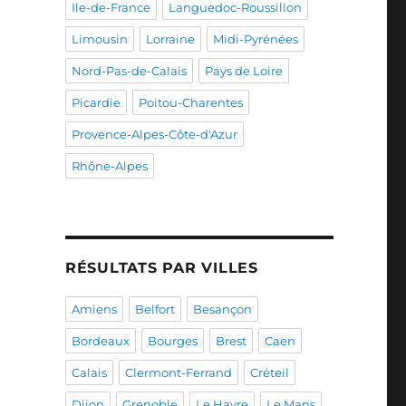
Ile-de-France
Languedoc-Roussillon
Limousin
Lorraine
Midi-Pyrénées
Nord-Pas-de-Calais
Pays de Loire
Picardie
Poitou-Charentes
Provence-Alpes-Côte-d'Azur
Rhône-Alpes
RÉSULTATS PAR VILLES
Amiens
Belfort
Besançon
Bordeaux
Bourges
Brest
Caen
Calais
Clermont-Ferrand
Créteil
Dijon
Grenoble
Le Havre
Le Mans