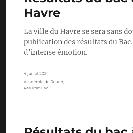
Havre
La ville du Havre se sera sans do
publication des résultats du B
d’intense émotion.
Publié
4 juillet 2021
le
Catégories
Académie de Rouen
,
Résultat Bac
Résultats du bac