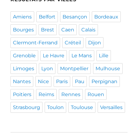
Amiens
Belfort
Besançon
Bordeaux
Bourges
Brest
Caen
Calais
Clermont-Ferrand
Créteil
Dijon
Grenoble
Le Havre
Le Mans
Lille
Limoges
Lyon
Montpellier
Mulhouse
Nantes
Nice
Paris
Pau
Perpignan
Poitiers
Reims
Rennes
Rouen
Strasbourg
Toulon
Toulouse
Versailles