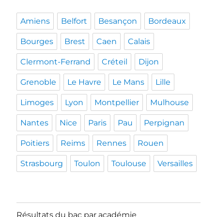
Amiens
Belfort
Besançon
Bordeaux
Bourges
Brest
Caen
Calais
Clermont-Ferrand
Créteil
Dijon
Grenoble
Le Havre
Le Mans
Lille
Limoges
Lyon
Montpellier
Mulhouse
Nantes
Nice
Paris
Pau
Perpignan
Poitiers
Reims
Rennes
Rouen
Strasbourg
Toulon
Toulouse
Versailles
Résultats du bac par académie